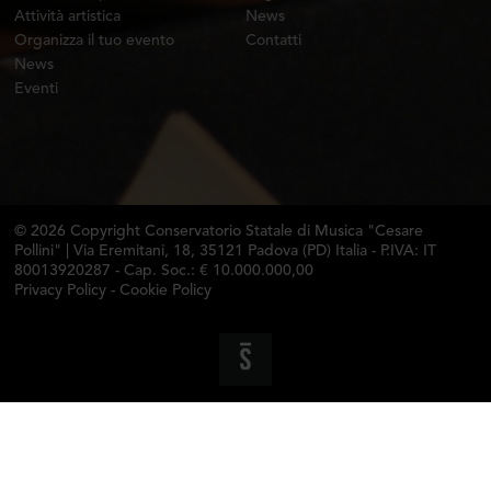
Attività artistica
News
Organizza il tuo evento
Contatti
News
Eventi
© 2026 Copyright Conservatorio Statale di Musica "Cesare
Pollini" | Via Eremitani, 18, 35121 Padova (PD) Italia - P.IVA: IT
80013920287 - Cap. Soc.: € 10.000.000,00
Privacy Policy
-
Cookie Policy