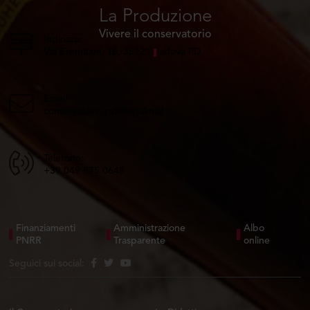
La Produzione
Vivere il conservatorio
Indirizzo:
Via Eremitani, 18, 35121 Padova PD
Email:
conservatorio.pd@legalmail.it
Telefono:
+39 049 875 0648
Finanziamenti
Amministrazione
Albo
PNRR
Trasparente
online
Seguici sui social: