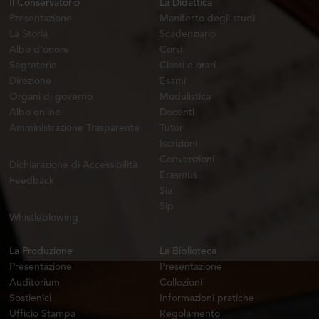
Il Conservatorio
La Didattica
Presentazione
Manifesto degli studi
La Storia
Scadenziario
Albo d'onore
Corsi
Segreterie
Classi e orari
Direzione
Esami
Organi di governo
Modulistica
Albo online
Docenti
Amministrazione Trasparente
Tutor
Iscrizioni
Convenzioni
Dichiarazione di Accessibilità
Erasmus
Feedback
Sia
Sip
Whistleblowing
La Produzione
La Biblioteca
Presentazione
Presentazione
Auditorium
Collezioni
Sostienici
Informazioni pratiche
Ufficio Stampa
Regolamento