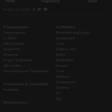
PNRR
Trasparente
online
Seguici sui social:
Il Conservatorio
La Didattica
Presentazione
Manifesto degli studi
La Storia
Scadenziario
Albo d'onore
Corsi
Segreterie
Classi e orari
Direzione
Esami
Organi di governo
Modulistica
Albo online
Docenti
Amministrazione Trasparente
Tutor
Iscrizioni
Convenzioni
Dichiarazione di Accessibilità
Erasmus
Feedback
Sia
Sip
Whistleblowing