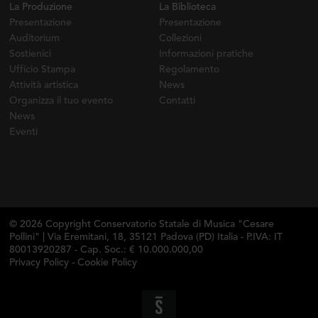
La Produzione
La Biblioteca
Presentazione
Presentazione
Auditorium
Collezioni
Sostienici
Informazioni pratiche
Ufficio Stampa
Regolamento
Attività artistica
News
Organizza il tuo evento
Contatti
News
Eventi
© 2026 Copyright Conservatorio Statale di Musica "Cesare
Pollini" | Via Eremitani, 18, 35121 Padova (PD) Italia - P.IVA: IT
80013920287 - Cap. Soc.: € 10.000.000,00
Privacy Policy
-
Cookie Policy