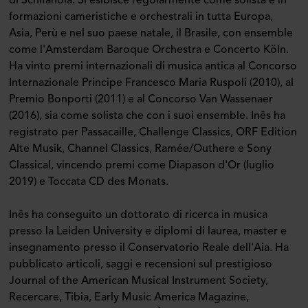
di Schifanoia. Si esibisce regolarmente come solista e in
formazioni cameristiche e orchestrali in tutta Europa,
Asia, Perù e nel suo paese natale, il Brasile, con ensemble
come l'Amsterdam Baroque Orchestra e Concerto Köln.
Ha vinto premi internazionali di musica antica al Concorso
Internazionale Principe Francesco Maria Ruspoli (2010), al
Premio Bonporti (2011) e al Concorso Van Wassenaer
(2016), sia come solista che con i suoi ensemble. Inês ha
registrato per Passacaille, Challenge Classics, ORF Edition
Alte Musik, Channel Classics, Ramée/Outhere e Sony
Classical, vincendo premi come Diapason d'Or (luglio
2019) e Toccata CD des Monats.
Inês ha conseguito un dottorato di ricerca in musica
presso la Leiden University e diplomi di laurea, master e
insegnamento presso il Conservatorio Reale dell'Aia. Ha
pubblicato articoli, saggi e recensioni sul prestigioso
Journal of the American Musical Instrument Society,
Recercare, Tibia, Early Music America Magazine,