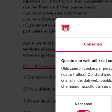
superiore o di altro titolo di studio equivalente c
- Laurea Triennale di I livello accademico;
- Laurea di previgente ordinamento;
- Laurea o Diploma conseguito all’estero riconos
- Superamento dell’esame di ammissione, volto a
particolare relativamente al corso di diploma pre
Agli studenti che siano in possesso di diplomi di 
Consenso
verificate all’esame di ammissione, oltre alle ca
materie oggetto di studio dei trienni di I livello.
Questo sito web utilizza i c
Modalità esame di selezione
Utilizziamo i cookie per perso
nostro traffico. Condividiamo 
1) Esecuzione di due brani di jazz moderno a scel
di analisi dei dati web, pubbl
che hanno raccolto dal suo uti
2) Prova di lettura.
Selezione
3) Domande di cultura generale in ambito jazzisti
Necessari
del
consenso