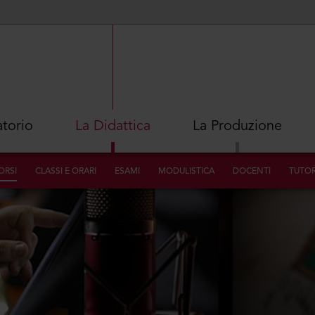
atorio
La Didattica
La Produzione
ORSI
CLASSI E ORARI
ESAMI
MODULISTICA
DOCENTI
TUTO