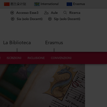
图兰朵计划
International
Erasmus
Accesso Esse3
Aule
Ricerca
Sia (solo Docenti)
Sip (solo Docenti)
La Biblioteca
Erasmus
R
ISCRIZIONI
INCLUSIONE
CONVENZIONI