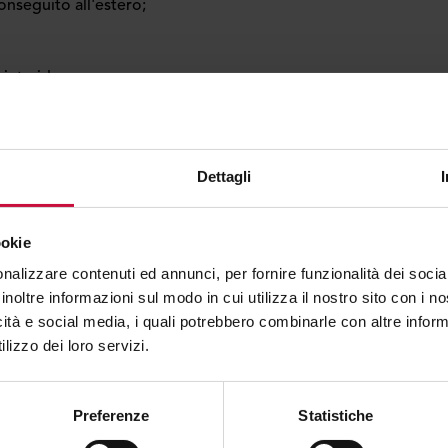
onseguito all'estero;
ciuto idoneo;
d accertare un’adeguata preparazione musicale, in
scelto.
I livello o lauree diverse dallo strumento richiesto saranno
Dettagli
pacità tecnico-esecutive, un’adeguata preparazione nelle
 Potranno pertanto essere attribuiti debiti formativi.
ookie
nalizzare contenuti ed annunci, per fornire funzionalità dei socia
inoltre informazioni sul modo in cui utilizza il nostro sito con i 
ta dello studente.
icità e social media, i quali potrebbero combinarle con altre inform
lizzo dei loro servizi.
co.
Preferenze
Statistiche